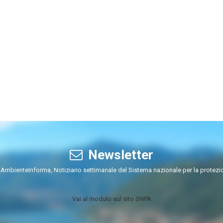
Newsletter
 di AmbienteInforma, Notiziario settimanale del Sistema nazionale per la prote
Vai al modulo sul sito SNPA