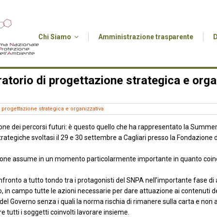
Chi Siamo
Amministrazione trasparente
torio di progettazione strategica e orga
progettazione strategica e organizzativa
one dei percorsi futuri: è questo quello che ha rappresentato la Summe
rategiche svoltasi il 29 e 30 settembre a Cagliari presso la Fondazione d
azione assume in un momento particolarmente importante in quanto coinc
n confronto a tutto tondo tra i protagonisti del SNPA nell’importante fase 
 in campo tutte le azioni necessarie per dare attuazione ai contenuti del
del Governo senza i quali la norma rischia di rimanere sulla carta e non
utti i soggetti coinvolti lavorare insieme.